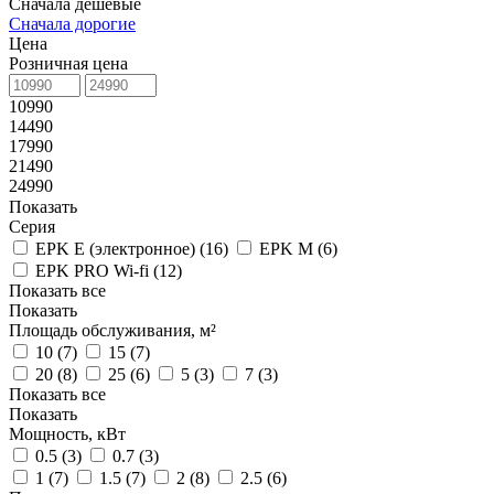
Сначала дешевые
Сначала дорогие
Цена
Розничная цена
10990
14490
17990
21490
24990
Показать
Серия
EPK E (электронное) (
16
)
EPK M (
6
)
EPK PRO Wi-fi (
12
)
Показать все
Показать
Площадь обслуживания, м²
10 (
7
)
15 (
7
)
20 (
8
)
25 (
6
)
5 (
3
)
7 (
3
)
Показать все
Показать
Мощность, кВт
0.5 (
3
)
0.7 (
3
)
1 (
7
)
1.5 (
7
)
2 (
8
)
2.5 (
6
)