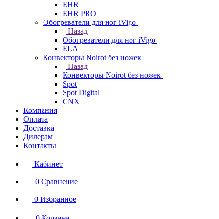
EHR
EHR PRO
Обогреватели для ног iVigo
Назад
Обогреватели для ног iVigo
ELA
Конвекторы Noirot без ножек
Назад
Конвекторы Noirot без ножек
Spot
Spot Digital
CNX
Компания
Оплата
Доставка
Дилерам
Контакты
Кабинет
0
Сравнение
0
Избранное
0
Корзина