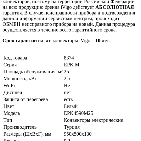
конвекторов, поэтому на территории Российской Федерации
на всю продукцию бренда iVigo действует
АБСОЛЮТНАЯ
гарантия. В случае неисправности прибора и подтверждения
данной информации сервисным центром, происходит
ОБМЕН неисправного прибора на новый. Данная процедура
осуществляется в течение всего гарантийного срока.
Срок гарантии
на все конвекторы iVigo –
10 лет
.
Код товара
8374
Серия
EPK M
Площадь обслуживания, м²
25
Мощность, кВт
2.5
Wi-Fi
Нет
Дисплей
нет
Защита от перегрева
есть
Цвет
Белый
Модель
EPK4590M25
Тип
Конвекторы электрические
Производитель
Турция
Размеры (ШxВxГ), мм
950x500x130
Вес, кг
9.2