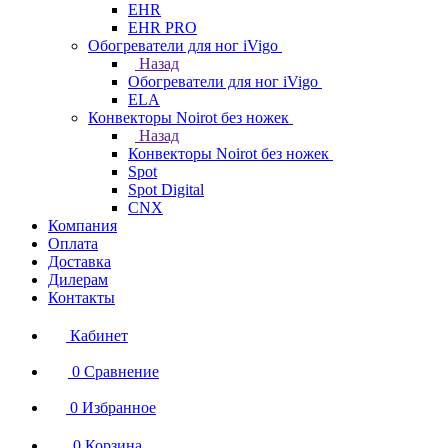
EHR
EHR PRO
Обогреватели для ног iVigo
Назад
Обогреватели для ног iVigo
ELA
Конвекторы Noirot без ножек
Назад
Конвекторы Noirot без ножек
Spot
Spot Digital
CNX
Компания
Оплата
Доставка
Дилерам
Контакты
Кабинет
0
Сравнение
0
Избранное
0
Корзина