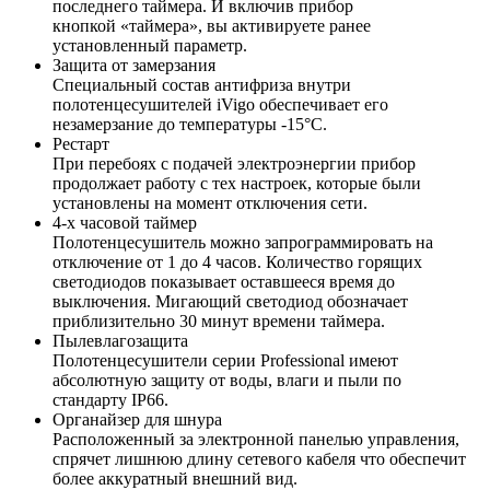
последнего таймера. И включив прибор
кнопкой «таймера», вы активируете ранее
установленный параметр.
Защита от замерзания
Специальный состав антифриза внутри
полотенцесушителей iVigo обеспечивает его
незамерзание до температуры -15°С.
Рестарт
При перебоях с подачей электроэнергии прибор
продолжает работу с тех настроек, которые были
установлены на момент отключения сети.
4-х часовой таймер
Полотенцесушитель можно запрограммировать на
отключение от 1 до 4 часов. Количество горящих
светодиодов показывает оставшееся время до
выключения. Мигающий светодиод обозначает
приблизительно 30 минут времени таймера.
Пылевлагозащита
Полотенцесушители серии Professional имеют
абсолютную защиту от воды, влаги и пыли по
стандарту IP66.
Органайзер для шнура
Расположенный за электронной панелью управления,
спрячет лишнюю длину сетевого кабеля что обеспечит
более аккуратный внешний вид.