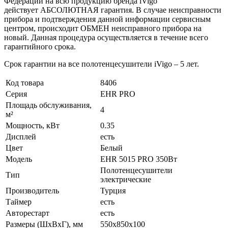
Федерации на всю продукцию бренда iVigo
действует АБСОЛЮТНАЯ гарантия. В случае неисправности
прибора и подтверждения данной информации сервисным
центром, происходит ОБМЕН неисправного прибора на
новый. Данная процедура осуществляется в течение всего
гарантийного срока.
Срок гарантии на все полотенцесушители iVigo – 5 лет.
Код товара
8406
Серия
EHR PRO
Площадь обслуживания,
4
м²
Мощность, кВт
0.35
Дисплей
есть
Цвет
Белый
Модель
EHR 5015 PRO 350Вт
Полотенцесушители
Тип
электрические
Производитель
Турция
Таймер
есть
Авторестарт
есть
Размеры (ШxВxГ), мм
550x850x100