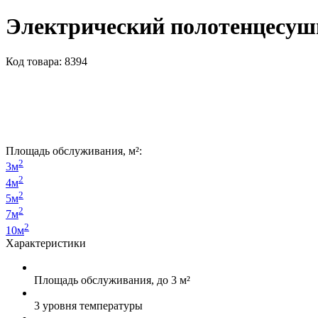
Электрический полотенцесуш
Код товара: 8394
Площадь обслуживания, м²:
2
3м
2
4м
2
5м
2
7м
2
10м
Характеристики
Площадь обслуживания, до 3 м²
3 уровня температуры