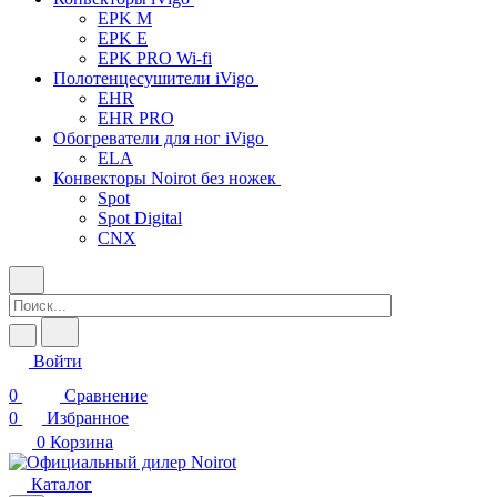
EPK M
EPK E
EPK PRO Wi-fi
Полотенцесушители iVigo
EHR
EHR PRO
Обогреватели для ног iVigo
ELA
Конвекторы Noirot без ножек
Spot
Spot Digital
CNX
Войти
0
Сравнение
0
Избранное
0
Корзина
Каталог