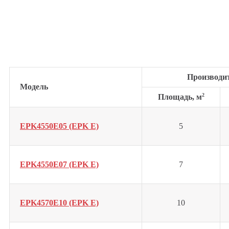
Производи
Модель
2
Площадь, м
EPK4550E05 (EPK E)
5
EPK4550E07 (EPK E)
7
EPK4570E10 (EPK E)
10