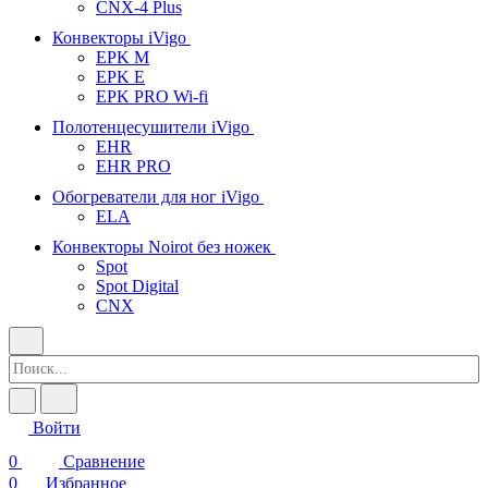
CNX-4 Plus
Конвекторы iVigo
EPK M
EPK E
EPK PRO Wi-fi
Полотенцесушители iVigo
EHR
EHR PRO
Обогреватели для ног iVigo
ELA
Конвекторы Noirot без ножек
Spot
Spot Digital
CNX
Войти
0
Сравнение
0
Избранное