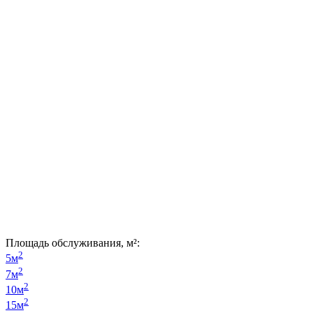
Площадь обслуживания, м²:
2
5м
2
7м
2
10м
2
15м