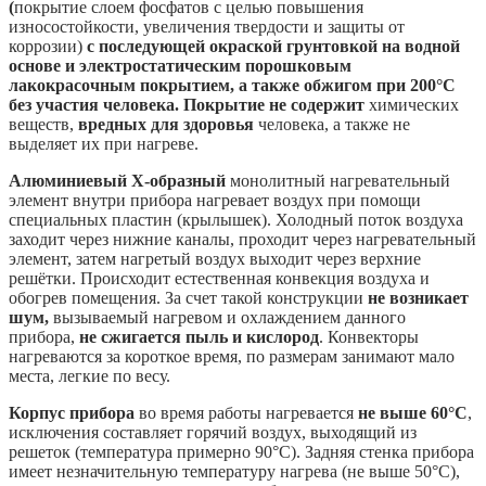
(
покрытие слоем фосфатов с целью повышения
износостойкости, увеличения твердости и защиты от
коррозии)
с последующей окраской грунтовкой на водной
основе и электростатическим порошковым
лакокрасочным покрытием, а также обжигом при 200°C
без участия человека. Покрытие не содержит
химических
веществ,
вредных для здоровья
человека, а также не
выделяет их при нагреве.
Алюминиевый Х-образный
монолитный нагревательный
элемент внутри прибора нагревает воздух при помощи
специальных пластин (крылышек). Холодный поток воздуха
заходит через нижние каналы, проходит через нагревательный
элемент, затем нагретый воздух выходит через верхние
решётки. Происходит естественная конвекция воздуха и
обогрев помещения. За счет такой конструкции
не возникает
шум,
вызываемый нагревом и охлаждением данного
прибора,
не сжигается пыль и кислород
. Конвекторы
нагреваются за короткое время, по размерам занимают мало
места, легкие по весу.
Корпус прибора
во время работы нагревается
не выше 60°С
,
исключения составляет горячий воздух, выходящий из
решеток (температура примерно 90°С). Задняя стенка прибора
имеет незначительную температуру нагрева (не выше 50°С),