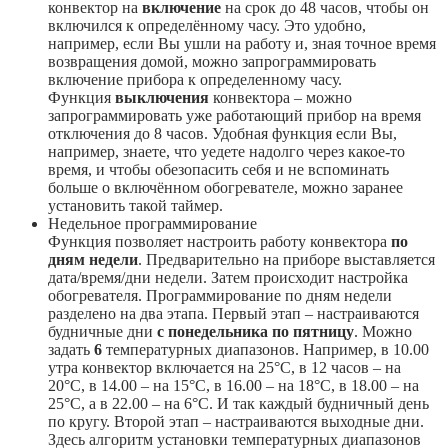
конвектор на
включение
на срок до 48 часов, чтобы он
включился к определённому часу. Это удобно,
например, если Вы ушли на работу и, зная точное время
возвращения домой, можно запрограммировать
включение прибора к определенному часу.
Функция
выключения
конвектора – можно
запрограммировать уже работающий прибор на время
отключения до 8 часов. Удобная функция если Вы,
например, знаете, что уедете надолго через какое-то
время, и чтобы обезопасить себя и не вспоминать
больше о включённом обогревателе, можно заранее
установить такой таймер.
Недельное программирование
Функция позволяет настроить работу конвектора
по
дням недели
. Предварительно на приборе выставляется
дата/время/дни недели. Затем происходит настройка
обогревателя. Программирование по дням недели
разделено на два этапа. Первый этап – настраиваются
будничные дни
с понедельника по пятницу
. Можно
задать
6
температурных диапазонов. Например, в 10.00
утра конвектор включается на 25°С, в 12 часов – на
20°С, в 14.00 – на 15°С, в 16.00 – на 18°С, в 18.00 – на
25°С, а в 22.00 – на 6°С. И так каждый будничный день
по кругу. Второй этап – настраиваются выходные дни.
Здесь алгоритм установки температурных диапазонов