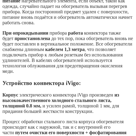
питание
нагревательного элемента, если объект, такой как
одежда, случайно падает на обогреватель вызывая перегрев
прибора. Когда посторонний предмет удален с поверхности,
питание вновь подаётся и обогреватель автоматически начнет
работать снова.
При опрокидывании
прибора
работа
конвектора также
будет
приостановлена
до тех пор, пока обогреватель вновь не
будет поставлен в вертикальное положение. Все обогреватели
снабжены длинным
кабелем 1,3 метра
, что позволяет
подключать прибор к любым розеткам без использования
удлинителей. В кабелях обогревателей используется
технология облуживания для предотвращения окисления
меди.
Устройство конвектора iVigo:
Корпус
электрического конвектора iVigo произведен
из
высококачественного
холодного стального листа,
толщиной 0.8 мм,
и усилен рамой, толщиной 1 мм, для
придания большей жесткости конструкции.
Процесс обработки стального листа корпуса обогревателя
происходит как с наружной, так и с внутренней его
части
путем очистки его поверхности + фосфатирования