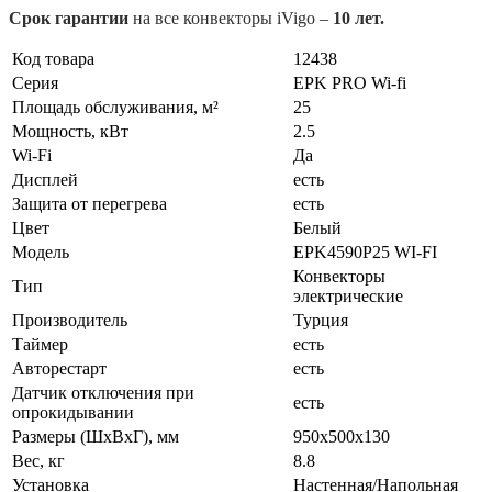
Срок гарантии
на все конвекторы iVigo –
10 лет.
Код товара
12438
Серия
EPK PRO Wi-fi
Площадь обслуживания, м²
25
Мощность, кВт
2.5
Wi-Fi
Да
Дисплей
есть
Защита от перегрева
есть
Цвет
Белый
Модель
EPK4590P25 WI-FI
Конвекторы
Тип
электрические
Производитель
Турция
Таймер
есть
Авторестарт
есть
Датчик отключения при
есть
опрокидывании
Размеры (ШxВxГ), мм
950x500x130
Вес, кг
8.8
Установка
Настенная/Напольная