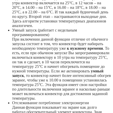
утра конвектор включается на 25°С, в 12 часов – на
20°С, в 14.00 – на 15°С, в 16.00 – на 18°С, в 18.00 – на
25°С, а в 22.00 – на 6°С. И так каждый будничный день
по кругу. Второй этап – настраиваются выходные дни.
Здесь алгоритм установки температурных диапазонов
аналогичен.
Умный запуск (работает с недельным
программированием)
При включении данной функции отличие от обычного
запуска состоит в том, что конвектор будет набирать
необходимую температуру уже
к нужному времени
. То
есть, если при обычном запуске Вы запрограммировали
включиться конвектору в 10 утра на температуру 25°С,
он так и сделает, в 10 часов переключится на
температуру 25°С и начнет обогревать помещение до
нужной температуры. Если же активировать
умный
запуск
, то конвектор начнет более интенсивный обогрев
заранее, чтобы уже к 10.00 в помещении установилась
температура 25°С. Эта функция имеет свои настройки
по длительности включения заранее и насколько раньше
может включаться конвектор для достижения заданной
температуры.
Отслеживание потребление электроэнергии
Данная функция показывает на экране как долго
работал обогревательный элемент конвектора. Зная