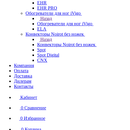
EHR
EHR PRO
Обогреватели для ног iVigo
Назад
Обогреватели для ног iVigo
ELA
Конвекторы Noirot без ножек
Назад
Конвекторы Noirot без ножек
Spot
Spot Digital
CNX
Компания
Оплата
Доставка
Дилерам
Контакты
Кабинет
0
Сравнение
0
Избранное
0
Корзина