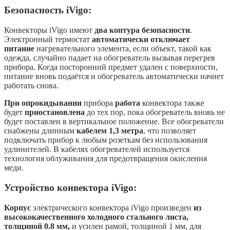
Безопасность iVigo:
Конвекторы iVigo имеют
два контура безопасности
.
Электронный термостат
автоматически отключает
питание
нагревательного элемента, если объект, такой как
одежда, случайно падает на обогреватель вызывая перегрев
прибора. Когда посторонний предмет удален с поверхности,
питание вновь подаётся и обогреватель автоматически начнет
работать снова.
При опрокидывании
прибора
работа
конвектора также
будет
приостановлена
до тех пор, пока обогреватель вновь не
будет поставлен в вертикальное положение. Все обогреватели
снабжены длинным
кабелем 1,3 метра
, что позволяет
подключать прибор к любым розеткам без использования
удлинителей. В кабелях обогревателей используется
технология облуживания для предотвращения окисления
меди.
Устройство конвектора iVigo:
Корпус
электрического конвектора iVigo произведен
из
высококачественного
холодного стального листа,
толщиной 0.8 мм,
и усилен рамой, толщиной 1 мм, для