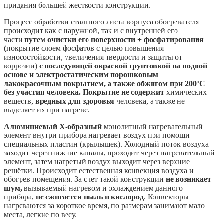
придания большей жесткости конструкции.
Процесс обработки стального листа корпуса обогревателя
происходит как с наружной, так и с внутренней его
части
путем очистки его поверхности + фосфатирования
(
покрытие слоем фосфатов с целью повышения
износостойкости, увеличения твердости и защиты от
коррозии)
с последующей окраской грунтовкой на водной
основе и электростатическим порошковым
лакокрасочным покрытием, а также обжигом при 200°C
без участия человека. Покрытие не содержит
химических
веществ,
вредных для здоровья
человека, а также не
выделяет их при нагреве.
Алюминиевый Х-образный
монолитный нагревательный
элемент внутри прибора нагревает воздух при помощи
специальных пластин (крылышек). Холодный поток воздуха
заходит через нижние каналы, проходит через нагревательный
элемент, затем нагретый воздух выходит через верхние
решётки. Происходит естественная конвекция воздуха и
обогрев помещения. За счет такой конструкции
не возникает
шум,
вызываемый нагревом и охлаждением данного
прибора,
не сжигается пыль и кислород
. Конвекторы
нагреваются за короткое время, по размерам занимают мало
места, легкие по весу.