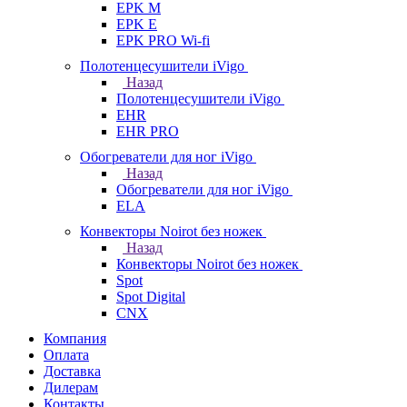
EPK M
EPK E
EPK PRO Wi-fi
Полотенцесушители iVigo
Назад
Полотенцесушители iVigo
EHR
EHR PRO
Обогреватели для ног iVigo
Назад
Обогреватели для ног iVigo
ELA
Конвекторы Noirot без ножек
Назад
Конвекторы Noirot без ножек
Spot
Spot Digital
CNX
Компания
Оплата
Доставка
Дилерам
Контакты